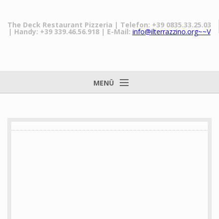
The Deck Restaurant Pizzeria
| Telefon: +39 0835.33.25.03
| Handy: +39 339.46.56.918
| E-Mail:
info@ilterrazzino.org~~V
MENÜ
Nach Hause
Das Restaurant
Unsere Gerichte
Preise
Matera
Galerie
Nachrichten