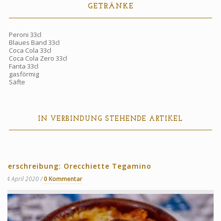
GETRÄNKE
Peroni 33cl
Blaues Band 33cl
Coca Cola 33cl
Coca Cola Zero 33cl
Fanta 33cl
gasförmig
Säfte
IN VERBINDUNG STEHENDE ARTIKEL
Verschreibung: Orecchiette Tegamino
14 April 2020
0 Kommentar