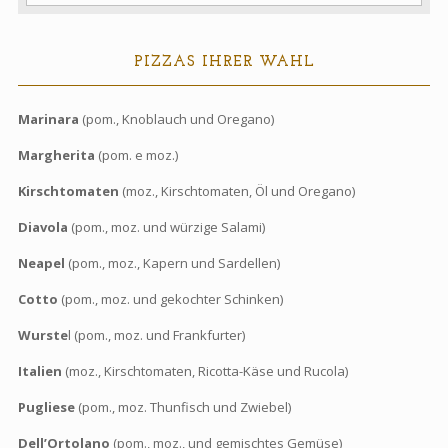
PIZZAS IHRER WAHL
Marinara
(pom., Knoblauch und Oregano)
Margherita
(pom. e moz.)
Kirschtomaten
(moz., Kirschtomaten, Öl und Oregano)
Diavola
(pom., moz. und würzige Salami)
Neapel
(pom., moz., Kapern und Sardellen)
Cotto
(pom., moz. und gekochter Schinken)
Wurste
l (pom., moz. und Frankfurter)
Italien
(moz., Kirschtomaten, Ricotta-Käse und Rucola)
Pugliese
(pom., moz. Thunfisch und Zwiebel)
Dell’Ortolano
(pom., moz., und gemischtes Gemüse)