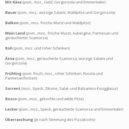
Mit Käse
(pom., moz., Geld, Gorgonzola und Emmentaler)
Bauer
(pom., moz., würzige Salami, Waldpilze und Gorgonzola)
Balkon
(pom., moz. frische Wurst und Waldpilze)
Mein Land
(pom., moz., frische Wurst, Aubergine, Parmesan und
geräucherter Scamorza)
Roh
(pom., moz. und roher Schinken)
Ätna
(pom., moz., geräucherte Scamorza, würzige Salami und
Gorgonzola)
Frühling
(pom. frisch, moz., roher Schinken, Rucola und
Parmesanflocken)
Sorrent
(moz., Speck, Zitrone, Salat- und Balsamico-Essigglasur)
Bosco
(pom., moz., gekochte und wilde Pilze)
Lecker
(pom., moz., Speck, geräucherte Scamorza und Emmentaler)
Überraschung
(Je nach Stimmung des Pizzakochs)