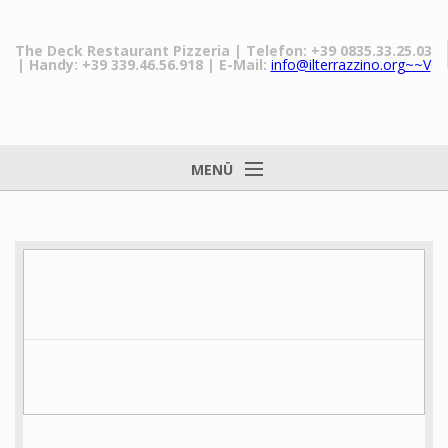
The Deck Restaurant Pizzeria
| Telefon: +39 0835.33.25.03
| Handy: +39 339.46.56.918
| E-Mail:
info@ilterrazzino.org~~V
MENÜ
Nach Hause
Das Restaurant
Unsere Gerichte
Preise
Matera
Galerie
Nachrichten