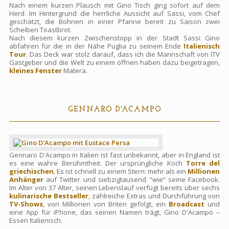
Nach einem kurzen Plausch mit Gino Tisch ging sofort auf dem
Herd. Im Hintergrund die herrliche Aussicht auf Sassi, vom Chef
geschätzt, die Bohnen in einer Pfanne bereit zu Saison zwei
Scheiben Toastbrot.
Nach diesem kurzen Zwischenstopp in der Stadt Sassi Gino
abfahren für die in der Nähe Puglia zu seinem Ende
Italienisch
Tour
. Das Deck war stolz darauf, dass ich die Mannschaft von ITV
Gastgeber und die Welt zu einem öffnen haben dazu beigetragen,
kleines Fenster
Matera.
GENNARO D'ACAMPO
Gennaro D'Acampo in Italien ist fast unbekannt, aber in England ist
es eine wahre Berühmtheit. Der ursprüngliche Koch
Torre del
griechischen
, Es ist schnell zu einem Stern: mehr als ein
Millionen
Anhänger
auf Twitter und siebzigtausend "wie” seine Facebook.
Im Alter von 37 Alter, seinen Lebenslauf verfügt bereits über sechs
kulinarische Bestseller
, zahlreiche Extras und Durchführung von
TV-Shows
, von Millionen von Briten gefolgt, ein
Broadcast
und
eine App für iPhone, das seinen Namen trägt, Gino D'Acampo –
Essen Italienisch.