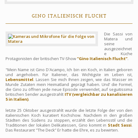
Kontakte
GINO ITALIENISCH FLUCHT
Buch
Die Sassi von
Matera und
seine
ausgezeichnet
e Küche
Protagonisten der britischen TV-Show
"Gino Italienisch Flucht”
.
"Mein Name ist Gino D'Acampo, Ich bin ein Koch, in Italien geboren
und angehoben. Für Italiener, das Wichtigste im Leben ist,
Lebensmittel
. Lassen Sie mich Ihnen zeigen, wie das Wasser im
Munde Zutaten mein Heimatland geprägt haben. Und’ die Formel,
die Gino zu öffnen jede neue Episode verwendet, auf seguitissima
britischen Sender ausgestrahlt
ITV (vergleichbar zu kanalisieren
5 in Italien)
.
letzte 25 Oktober ausgestrahlt wurde die letzte Folge der von den
italienischen Koch kuratiert Kochshow. Nachdem in den großen
Städten des Südens zu stoppen, erzählt den Lebensstil und die
Traditionen der lokalen Delikatessen, Gino kommt in
Stadt Sassi
.
Das Restaurant "The Deck” Er hatte die Ehre, es zu bewirten.