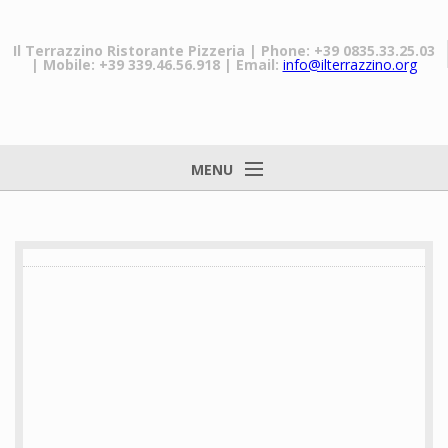
Il Terrazzino Ristorante Pizzeria
| Phone: +39 0835.33.25.03
| Mobile: +39 339.46.56.918
| Email:
info@ilterrazzino.org
MENU
Home
Il Ristorante
I nostri piatti
Prezzi
Matera
Galleria
Novità